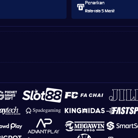
Penarikan
Rata-rata 5 Menit