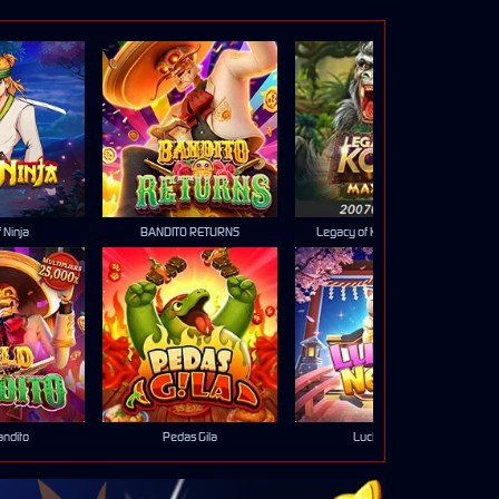
 Ninja
BANDITO RETURNS
Legacy of Kong Maxways
andito
Pedas Gila
Lucky Neko