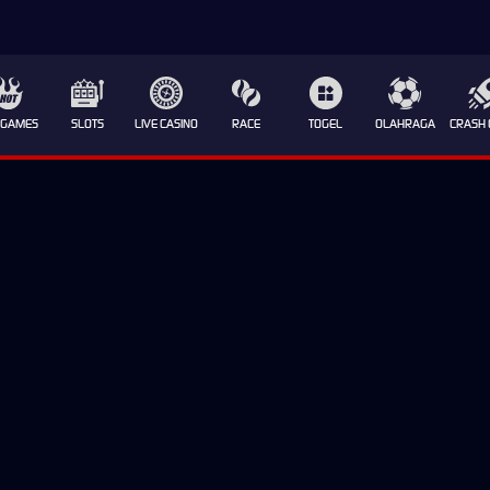
 GAMES
SLOTS
LIVE CASINO
RACE
TOGEL
OLAHRAGA
CRASH