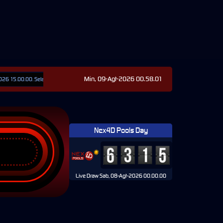
Min, 09-Agt-2026 00.58.01
.00. Selama waktu ini, PP Virtual Sports permainan tidak akan tersedia. Kami memohon maaf a
Nex4D Pools Day
Live Draw Sab, 08-Agt-2026 00.00.00