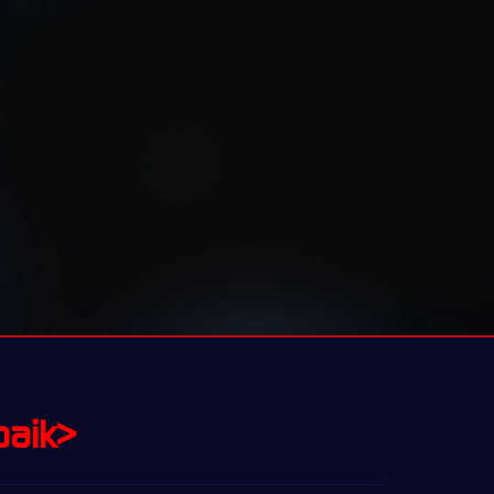
Pindai kod
untuk Un
Android 
baik>