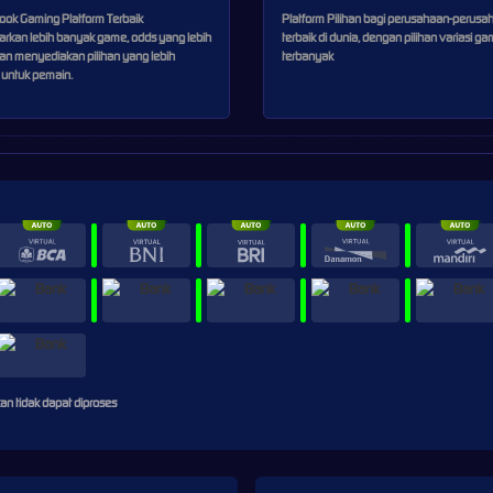
ook Gaming Platform Terbaik
Platform Pilihan bagi perusahaan-perusa
kan lebih banyak game, odds yang lebih
terbaik di dunia, dengan pilihan variasi g
 dan menyediakan pilihan yang lebih
terbanyak
untuk pemain.
an tidak dapat diproses