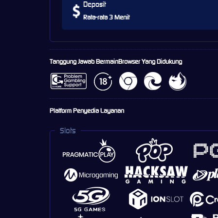
Deposit
Rata-rata 3 Menit
Tanggung Jawab Bermain
Browser Yang Didukung
Platform Penyedia Layanan
Slots