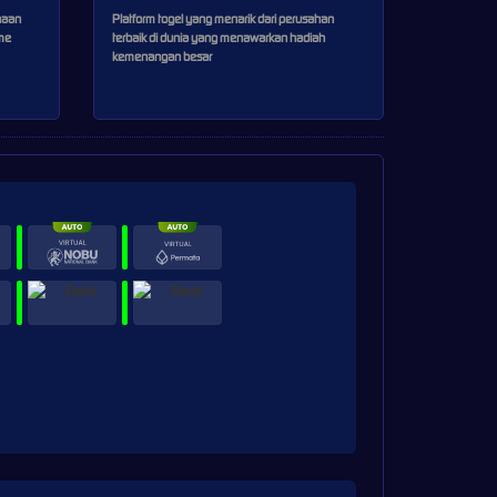
haan
Platform togel yang menarik dari perusahan
ame
terbaik di dunia yang menawarkan hadiah
kemenangan besar