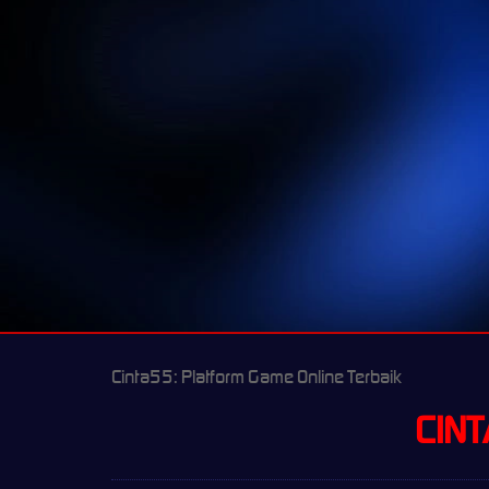
ipani****6
IDR
470,400.00
Midas Fortune
ipani****6
IDR
459,900.00
Midas Fortune
Cinta55: Platform Game Online Terbaik
CINT