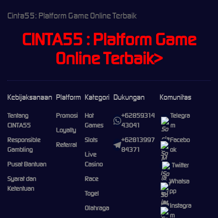
Cinta55: Platform Game Online Terbaik
CINTA55 :
Platform Game
Online Terbaik>
Kebijaksanaan
Platform
Kategori
Dukungan
Komunitas
Tentang
Promosi
Hot
+62859314
Telegra
CINTA55
Games
43041
m
Loyalty
Responsible
Slots
+62813997
Facebo
Referral
Gambling
84371
ok
Live
Pusat Bantuan
Casino
Twitter
Syarat dan
Race
Whatsa
Ketentuan
pp
Togel
Instagra
Olahraga
m