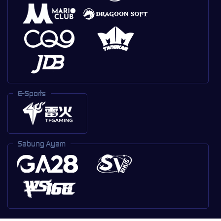
E-Sports
Sabung Ayam