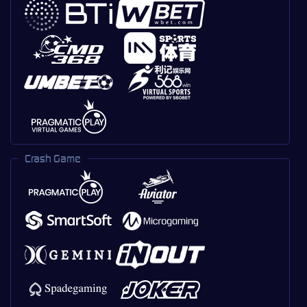
Crash Game