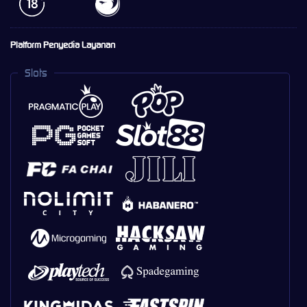
Platform Penyedia Layanan
Slots