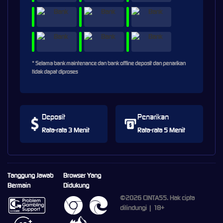
* Selama bank maintenance dan bank offline deposit dan penarikan
tidak dapat diproses
Deposit
Penarikan
Rata-rata 3 Menit
Rata-rata 5 Menit
Tanggung Jawab
Browser Yang
Bermain
Didukung
©2026 CINTA55. Hak cipta
dilindungi | 18+