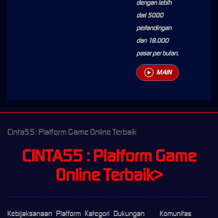
dengan lebih
dari 5000
pertandingan
dan 18.000
pasar per bulan.
MAIN
Cinta55: Platform Game Online Terbaik
CINTA55 :
Platform Game
Online Terbaik>
Kebijaksanaan
Platform
Kategori
Dukungan
Komunitas