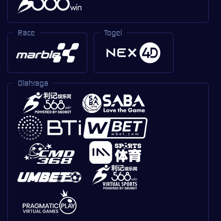
Race
Togel
Olahraga