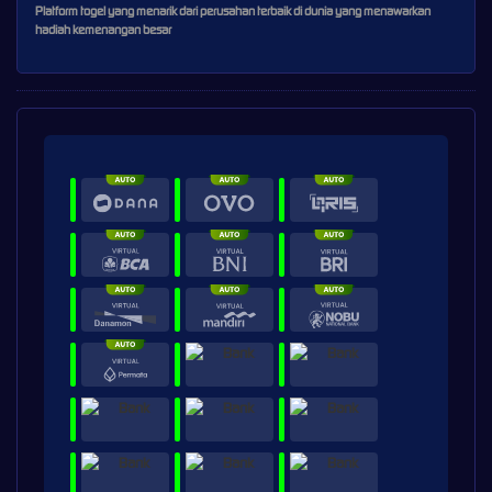
Platform togel yang menarik dari perusahan terbaik di dunia yang menawarkan
hadiah kemenangan besar